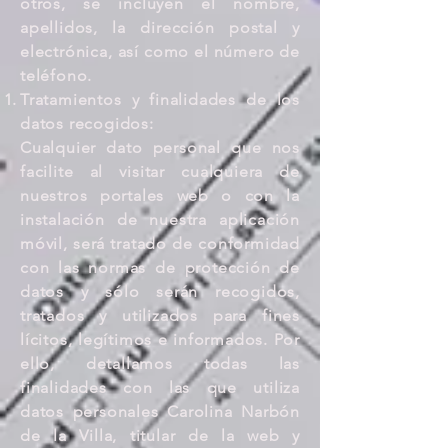
otros, se incluyen el nombre,
apellidos, la dirección postal y
electrónica, así como el número de
teléfono.
Tratamientos y finalidades de los
datos recogidos:
Cualquier dato personal que nos
facilite al visitar cualquiera de
nuestros portales web o con la
instalación de nuestra aplicación
móvil, será tratado de conformidad
con las normas de protección de
datos y sólo serán recogidos,
tratados y utilizados para fines
lícitos, legítimos e informados. Por
ello, detallamos todas las
finalidades con las que utiliza
datos personales Carolina Narbón
de la Villa, titular de la web y