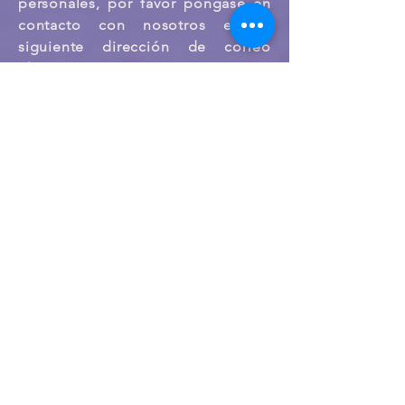
personales, por favor póngase en
contacto con nosotros en la
siguiente dirección de correo
electrónico
ateco@centroateco.com
DERECHOS DE LOS INTERESADOS:
El titular de los datos personales
tiene derecho a:
Cualquier persona tiene derecho a
obtener la confirmación sobre si
Carolina Narbón de la Villa está
tratando datos personales que les
conciernan o no.
Las personas interesadas tienen
derecho a acceder a sus datos